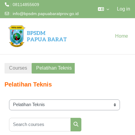
: 08114855609
Log in
:
info@bpsdm.papuabaratprov.go.id
Skip to main content
Home
Courses
Pelatihan Teknis
Pelatihan Teknis
Course categories
Search courses
Search courses